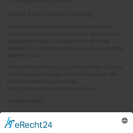
5. Plugins und Tools
Google Fonts (lokales Hosting)
Diese Seite nutzt zur einheitlichen Darstellung von
Schriftarten so genannte Google Fonts, die von Google
bereitgestellt werden. Die Google Fonts sind lokal
installiert. Eine Verbindung zu Servern von Google findet
dabei nicht statt.
Weitere Informationen zu Google Fonts finden Sie unter
https://developers.google.com/fonts/faq
und in der
Datenschutzerklärung von Google:
https://policies.google.com/privacy?hl=de
.
Google Maps
Diese Seite nutzt den Kartendienst Google Maps.
Anbieter ist die Google Ireland Limited („Google“),
Gordon House, Barrow Street, Dublin 4, Irland. Mit Hilfe