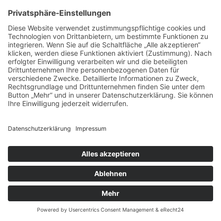
dieses Dienstes können wir Kartenmaterial auf unserer
Website einbinden.
Zur Nutzung der Funktionen von Google Maps ist es
notwendig, Ihre IP-Adresse zu speichern. Diese
Informationen werden in der Regel an einen Server von
Google in den USA übertragen und dort gespeichert. Der
Anbieter dieser Seite hat keinen Einfluss auf diese
Datenübertragung. Wenn Google Maps aktiviert ist, kann
Google zum Zwecke der einheitlichen Darstellung der
Schriftarten Google Fonts verwenden. Beim Aufruf von
Google Maps lädt Ihr Browser die benötigten Web Fonts
in ihren Browsercache, um Texte und Schriftarten korrekt
anzuzeigen.
Die Nutzung von Google Maps erfolgt im Interesse einer
ansprechenden Darstellung unserer Online-Angebote und
an einer leichten Auffindbarkeit der von uns auf der
Website angegebenen Orte. Dies stellt ein berechtigtes
Interesse im Sinne von Art. 6 Abs. 1 lit. f DSGVO dar.